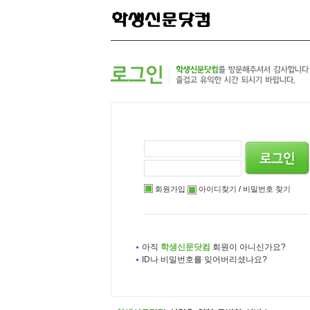
본
메
하
문
인
위
으
메
메
로
뉴
뉴
바
로
로
로
바
바
가
로
로
기
가
가
기
기
회원가입
아이디찾기
/
비밀번호 찾기
아직
학생신문닷컴
회원이 아니신가요?
ID나 비밀번호를 잊어버리셨나요?