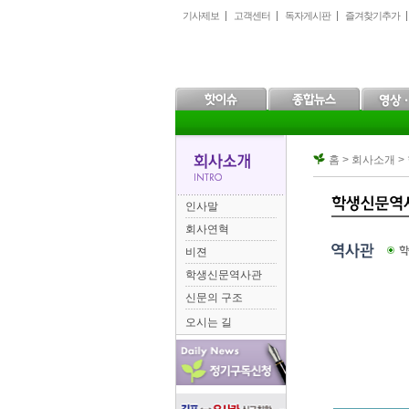
본
메
하
기사제보
고객센터
독자게시판
즐겨찾기추가
문
인
위
으
메
메
로
뉴
뉴
바
로
로
로
바
바
가
로
로
기
가
가
기
기
홈 > 회사소개 
인사말
회사연혁
비젼
학생신문역사관
신문의 구조
오시는 길