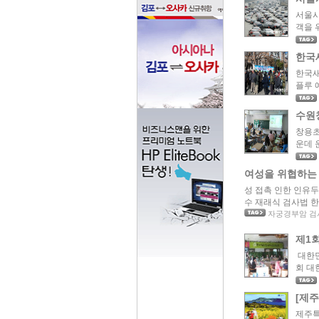
서울시
객을 
한국
한국새
플루 
수원
창용초
운데 
여성을 위협하는 
성 접촉 인한 인유두
수 재래식 검사법 한계
자궁경부암 검
제1
대한민
회 대한
[제
제주특