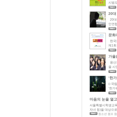
시범도
20대
20대
인연합
문화예
한국문
제1회
가을
용산도
을 시
‘한
□ 국
‘한가
마음의 눈을 열고
서울특별시학생교육원
자녀 등)을 대상으로
청소년 캠프 