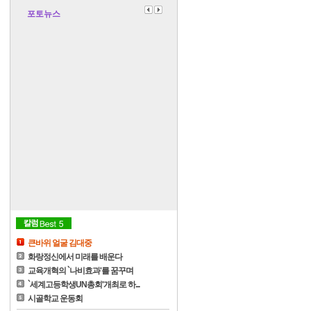
포토뉴스
큰바위 얼굴 김대중
화랑정신에서 미래를 배운다
교육개혁의 `나비효과'를 꿈꾸며
`세계고등학생UN총회'개최로 하...
시골학교 운동회