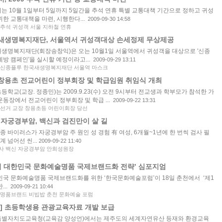
는 10월 1일부터 5일까지 5일간을 추석 연휴 특별 교통대책 기간으로 정하고 귀성
위한 교통대책을 마련, 시행한다...
2009-09-30 14:58
추석 귀성객 서울 지하철 연휴
새생명복지재단, 서울역서 귀성객대상 손세정제 무상제공
생명복지재단(회장송창익)은 오는 10월1일 서울역에서 귀성객을 대상으로 '신종
예방 캠페인'을 실시할 예정이라고...
2009-09-29 13:11
신종플루 한국새생명복지재단 서울역 마스크
창용초 전교어린이 정부회장 및 학급임원 취임식 개최
등학교(교장. 정종민)는 2009.9.23(수) 오전 9시부터 전교생과 학부모가 참석한 가
운동장에서 전교어린이 정부회장 및 학급 ...
2009-09-22 13:31
선거 교장 창용초등 어린이회장 당선
자궁경부암, 백신과 검진만이 살 길
종 바이러스가 자궁경부암 주 원인 성 경험 有 여성, 6개월~1년에 한 번씩 검사 필
 넘어선 씬...
2009-09-22 11:40
사 백신 자궁경부암 안희성원장
회 대한민국 문화예술명품 국제브랜드화 전략’ 심포지엄
국 문화예술명품 국제브랜드화를 위한 ‘한국문화예술포럼’이 18일 춘천에서 ‘제1
...
2009-09-21 10:44
명품브랜드 비빕밥 춘천 문화예술 포럼
주] 초등학생용 관광교육자료 개발 보급
별자치도교육청(교육감 양성언)에서는 제주도의 세계자연유산 등재와 환경교육