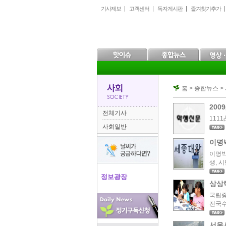
본
메
하
기사제보
고객센터
독자게시판
즐겨찾기추가
문
인
위
으
메
메
로
뉴
뉴
바
로
로
로
바
바
가
로
로
기
가
가
기
기
홈 > 종합뉴스 >
20
전체기사
111
사회일반
이명
이명박
생, 
정보광장
상상
국립중
전국수
서울시