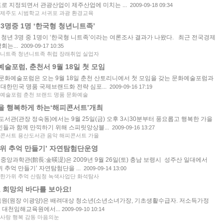
로 지정되면서 관광산업이 제주산업에 미치는 ...
2009-09-18 09:34
제주도 시범학교 서귀포 과광 환경교육
 3명중 1명 ‘한국형 청년니트족’
 청년 3명 중 1명이 ‘한국형 니트족’이라는 여론조사 결과가 나왔다. 최근 전국경제
회는...
2009-09-17 10:35
니트족 청년니트족 취럽 장래취업 실업자
술포럼, 춘천서 9월 18일 첫 모임
화예술포럼은 오는 9월 18일 춘천 산토리니에서 첫 모임을 갖는 문화예술포럼과
 대한민국 명품 국제브랜드화 전략 심포...
2009-09-16 17:19
예술포럼 춘천 브랜드 명품 문화예술
을 행복하게 하는‘해피콘서트’개최
서관(관장 정숙동)에서는 9월 25일(금) 오후 3시30분부터 풍요롭고 행복한 가을
민들과 함께 만끽하기 위해 스피릿앙상블...
2009-09-16 13:27
콘서트 용산도서관 음악 해피콘서트 가을
가위 추억 만들기’ 자연탐험단운영
립중앙과학관(館長:金暎湜)은 2009년 9월 26일(토) 충남 보령시 성주산 일대에서
위 추억 만들기’ 자연탐험단을 ...
2009-09-14 13:00
한가위 추억 산림청 녹색사업단 화석탐사
 희망의 바다를 보아요!
(원장 이광양)은 배려대상 청소년(소년소녀가장, 기초생활수급자. 저소득가정
 대천임해교육원에서...
2009-09-10 10:14
참사랑 행복 감동 마음의눈