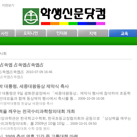
지면보기
 사회
09占쏙옙 占쏙옙占쏙옙占
1占쏙옙占쏙옙占
2010-07-09 16:46
占쏙옙占쏙옙占
박 대통령, 세종대왕동상 제막식 축사
 대통령은 9일 광화문광장에서 「세종대왕동상」제막식 행사에 참석하여 초등학
시민대표들과 함께 동상제막 행사에서 축사를 통...
2009-10-09 16:08
이명박대통령 한글날 세종대왕 축사
력을 깨우는 전국수리과학창의대회 개최
앙과학관은 한국학교수학회, 한국초등교장협의회와 공동으로 「상상력을 깨우는
리과학창의대회」를 2009년 10월 10일 ...
2009-10-01 09:50
수리과학창의대회 수학 경험 원리
, 2009 추석 연휴 기간 중 교통대책 마련