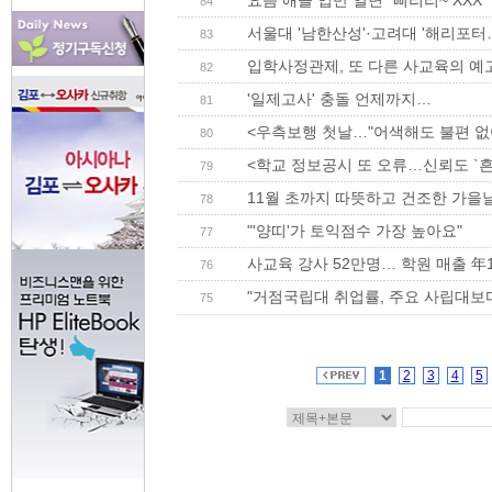
요즘 애들 입만 열면 “삐리리~ XXX”
84
서울대 '남한산성'·고려대 '해리포터…
83
입학사정관제, 또 다른 사교육의 예
82
'일제고사' 충돌 언제까지…
81
<우측보행 첫날…"어색해도 불편 없
80
<학교 정보공시 또 오류…신뢰도 `흔
79
11월 초까지 따뜻하고 건조한 가을
78
"'양띠'가 토익점수 가장 높아요"
77
사교육 강사 52만명… 학원 매출 年
76
"거점국립대 취업률, 주요 사립대보
75
1
2
3
4
5