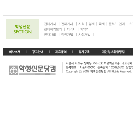
전체기사
전체기사
사회
경제
국제
문화/
연예
스
생활
전체지역보기
지역1
지역2
인재개발
정책개발
사회개발