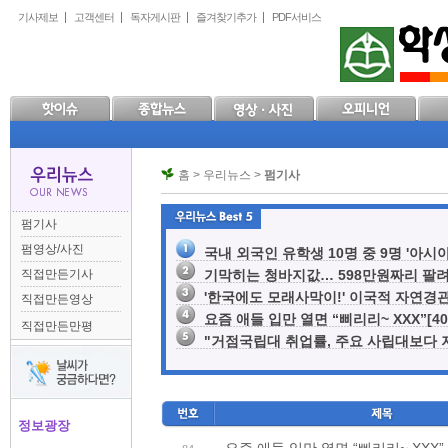
본
메
하
기사제보
고객센터
독자게시판
즐겨찾기추가
PDF서비스
문
인
위
으
메
메
로
뉴
뉴
바
로
로
로
바
바
가
로
로
기
가
가
기
기
홈 > 우리뉴스 >
펌기사
펌기사
펌영상/사진
국내 외국인 유학생 10명 중 9명 '아시아계
직접만든기사
기막히는 청바지값… 598만원짜리 팔려[2
'한국에도 모래사막이!' 이국적 자연경관에 
직접만든영상
요즘 애들 입만 열면 “삐리리~ XXX”[40
직접만든만평
"거점국립대 취업률, 주요 사립대보다 저조
정보광장