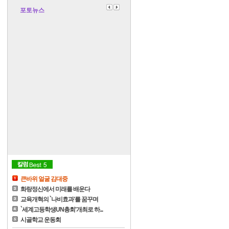
포토뉴스
큰바위 얼굴 김대중
화랑정신에서 미래를 배운다
교육개혁의 `나비효과'를 꿈꾸며
`세계고등학생UN총회'개최로 하...
시골학교 운동회