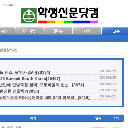
PDF서비스
펌영상/사진
[2009/09/22]
 피스, 팝역사 쓰다[28534]
[2009/09/25]
20 Summit South Korea[20457]
[2009/09/14]
년만에 안방극장 컴백 ‘프로파일러 변신...[8874]
[2009/09/24]
변신한 경찰차?[8858]
[2009/09/21]
프랑크푸르트모터쇼]페라리 599 GTB 피오라...[8416]