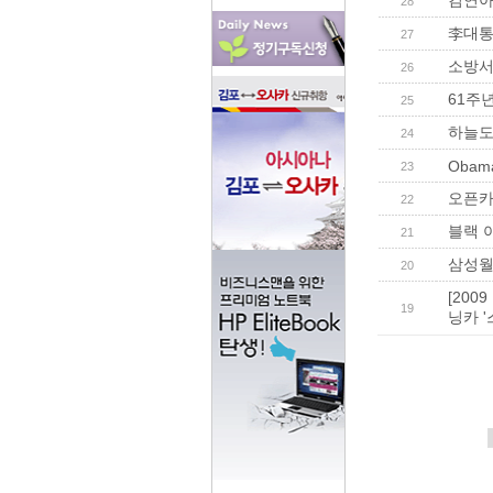
김연아의
28
李대통
27
소방서
26
61주
25
하늘도
24
Obama
23
오픈카
22
블랙 
21
삼성월
20
[20
19
닝카 '