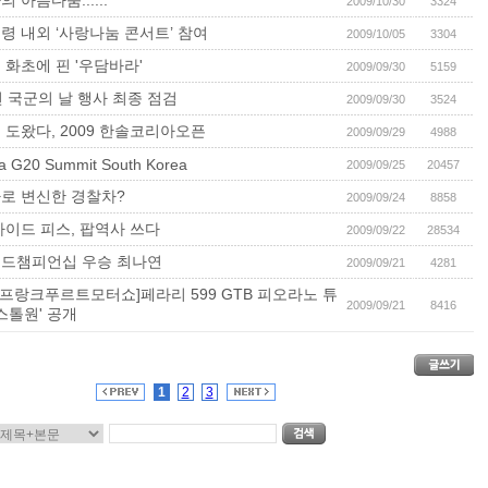
 아름다움......
2009/10/30
3324
령 내외 ‘사랑나눔 콘서트’ 참여
2009/10/05
3304
 화초에 핀 '우담바라'
2009/09/30
5159
년 국군의 날 행사 최종 점검
2009/09/30
3524
 도왔다, 2009 한솔코리아오픈
2009/09/29
4988
 G20 Summit South Korea
2009/09/25
20457
로 변신한 경찰차?
2009/09/24
8858
아이드 피스, 팝역사 쓰다
2009/09/22
28534
드챔피언십 우승 최나연
2009/09/21
4281
09 프랑크푸르트모터쇼]페라리 599 GTB 피오라노 튜
2009/09/21
8416
스톨원' 공개
1
2
3