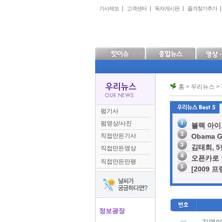
본
메
하
기사제보
고객센터
독자게시판
즐겨찾기추가
문
인
위
으
메
메
로
뉴
뉴
바
로
로
로
바
바
가
로
로
기
가
가
기
기
홈 > 우리뉴스 >
펌기사
펌영상/사진
블랙 아이드
직접만든기사
Obama G
김태희, 5
직접만든영상
오픈카로 
직접만든만평
[2009 
정보광장