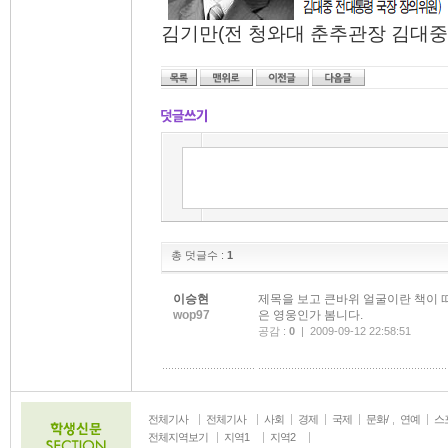
김기만(전 청와대 춘추관장 김대중
총 덧글수 :
1
이승현
제목을 보고 큰바위 얼굴이란 책이 
wop97
은 영웅인가 봄니다.
공감 :
0
| 2009-09-12 22:58:51
전체기사
전체기사
사회
경제
국제
문화/
연예
스
생활
전체지역보기
지역1
지역2