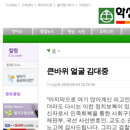
본
메
하
기사제보
고객센터
독자게시판
즐겨찾기추가
지면보기
문
인
위
으
메
메
로
뉴
뉴
바
로
로
로
바
바
가
로
로
기
가
가
기
기
홈 >
전체기사
큰바위 얼굴 김대중
기사입력 2009-09-04 18:29:59
정보광장
“마지막으로 여기 앉아계신 피고인
더라도 다시는 이런 정치보복이 있
신자로서 민족회복을 통한 사회구
재판부, 국선 사선변호인, 교도소
노고에 감사드립니다. 그리고 검찰