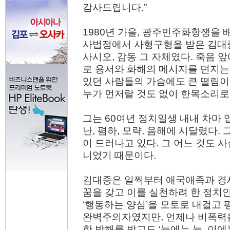
감사드립니다.”
1980년 가을, 광주민주화항쟁을
사법정에서 사형구형을 받은 김대
사시오, 감동 그 자체였다. 죽음 
로 용서와 화해의 메시지를 던지는 
있던 사람들의 가슴에도 큰 떨림이
누가 먼저랄 것도 없이 한목소리로
그는 60여년 정치일생 내내 차마 
난, 폄하, 모략, 음해에 시달렸다.
이 드러나고 있다. 그 어느 것도 
니었기 때문이다.
김대중은 일찍부터 애국애족과 경
꿈을 갖고 이를 실천하려 한 정치
‘행동하는 양심’을 모토로 내걸고
완벽주의자였지만, 언제나 비폭력
한 박해를 받고도 ‘눈에는 눈, 이에